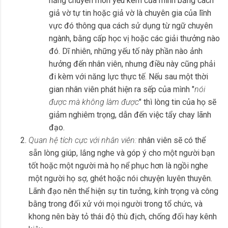
năng chuyên môn yếu kém của mình bằng cách
giả vờ tự tin hoặc giả vờ là chuyên gia của lĩnh
vực đó thông qua cách sử dụng từ ngữ chuyên
ngành, bằng cấp học vị hoặc các giải thưởng nào
đó. Dĩ nhiên, những yếu tố này phần nào ảnh
hưởng đến nhân viên, nhưng điều này cũng phải
đi kèm với năng lực thực tế. Nếu sau một thời
gian nhân viên phát hiện ra sếp của mình "
nói
được mà không làm được
" thì lòng tin của họ sẽ
giảm nghiêm trọng, dẫn đến việc tẩy chay lãnh
đạo.
Quan hệ tích cực với nhân viên:
nhân viên sẽ có thể
sẵn lòng giúp, lắng nghe và góp ý cho một người bạn
tốt hoặc một người mà họ nể phục hơn là ngồi nghe
một người họ sợ, ghét hoặc nói chuyện luyên thuyên.
Lãnh đạo nên thể hiện sự tin tưởng, kính trọng và công
bằng trong đối xử với mọi người trong tổ chức, và
khong nên bày tỏ thái độ thù địch, chống đối hay kênh