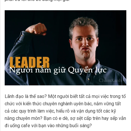
Lãnh đạo là thế sao? Một người biết tất cả mọi việc trong tổ
chức với kiến thức chuyên nghành uyên bác, nắm vững tất
cả các quy trình làm việc, hiểu rõ và vận dụng tốt các kỹ
năng chuyên môn? Bạn có e dè, sợ sệt cấp trên hay sếp vẫn
đi uống cafe với bạn vào những buổi sáng?