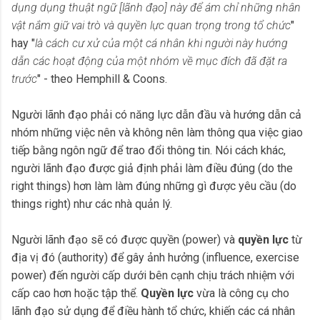
dụng dụng thuật ngữ
[lãnh đạo]
này để ám chỉ những nhân
vật nắm giữ vai trò và quyền lực quan trọng trong tổ chức
"
hay "
là cách cư xử của một cá nhân khi người này hướng
dẫn các hoạt động của một nhóm về mục đích đã đặt ra
trước
" - theo Hemphill & Coons.
Người lãnh đạo phải có năng lực dẫn đầu và hướng dẫn cả
nhóm những việc nên và không nên làm thông qua việc giao
tiếp bằng ngôn ngữ để trao đổi thông tin. Nói cách khác,
người lãnh đạo được giả định phải làm điều đúng (do the
right things) hơn làm làm đúng những gì được yêu cầu (do
things right) như các nhà quản lý.
Người lãnh đạo sẽ có được quyền (power) và
quyền lực
từ
địa vị đó (authority) để gây ảnh hưởng (influence, exercise
power) đến người cấp dưới bên cạnh chịu trách nhiệm với
cấp cao hơn hoặc tập thể.
Quyền lực
vừa là công cụ cho
lãnh đạo sử dụng để điều hành tổ chức, khiến các cá nhân