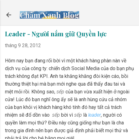
Chuyển đến nội dung chính
Chấm Xanh Blog
Leader - Người nắm giữ Quyền lực
tháng 9 28, 2012
Hôm nay bạn đang rối bời vì một khách hàng phàn nàn về
dịch vụ của công ty: chiến dịch Social Media của do bạn phụ
trách không đạt KPI. Anh ta khăng khăng đòi kiện cáo, bồi
thường thiệt hại mà bạn mới nghe qua đã thấy đau tai và
mệt mỏi rồi. Không sao,
sếp
của bạn vừa xuất hiện ở ngoài
cửa! Lúc đó bạn nghĩ ông ấy sẽ là anh hùng cứu cả nhóm
của bạn khỏi vị khách hàng khó tính đó hay tất cả trách
nhiệm sẽ đổ dồn vào
sếp
bời vì
sếp
là
leader
, người có
quyền làm mọi thứ? Điều này cũng giống như bạn là cha
trong gia đình nên bạn được giả định phải biết mọi thứ và
phải trả lời cho bé bằng mọi giá!