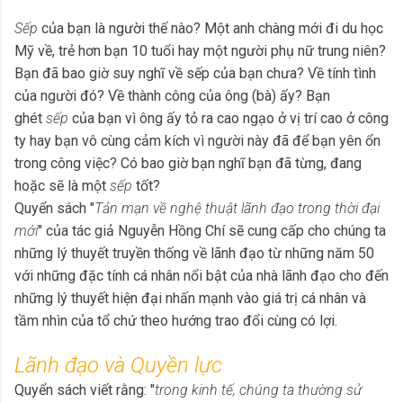
Sếp
của bạn là người thế nào? Một anh chàng mới đi du học
Mỹ về, trẻ hơn bạn 10 tuổi hay một người phụ nữ trung niên?
Bạn đã bao giờ suy nghĩ về sếp của bạn chưa? Về tính tình
của người đó? Về thành công của ông (bà) ấy? Bạn
ghét
sếp
của bạn vì ông ấy tỏ ra cao ngạo ở vị trí cao ở công
ty hay bạn vô cùng cảm kích vì người này đã để bạn yên ổn
trong công việc? Có bao giờ bạn nghĩ bạn đã từng, đang
hoặc sẽ là một
sếp
tốt?
Quyển sách "
Tản mạn về nghệ thuật lãnh đạo trong thời đại
mới
" của tác giả Nguyễn Hồng Chí sẽ cung cấp cho chúng ta
những lý thuyết truyền thống về lãnh đạo từ những năm 50
với những đặc tính cá nhân nổi bật của nhà lãnh đạo cho đến
những lý thuyết hiện đại nhấn mạnh vào giá trị cá nhân và
tầm nhìn của tổ chứ theo hướng trao đổi cùng có lợi.
Lãnh đạo và Quyền lực
Quyển sách viết rằng: "
trong kinh tế, chúng ta thường sử