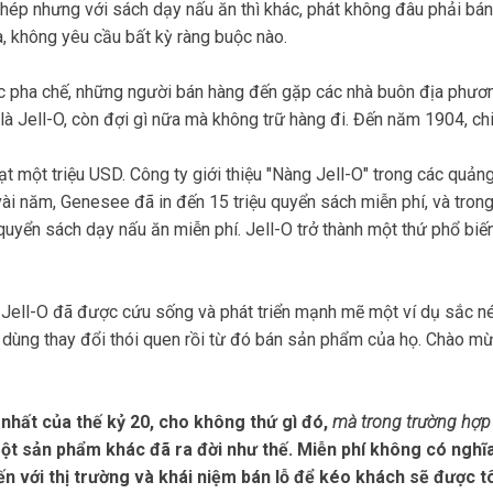
 phép nhưng với sách dạy nấu ăn thì khác, phát không đâu phải b
, không yêu cầu bất kỳ ràng buộc nào.
ức pha chế, những người bán hàng đến gặp các nhà buôn địa phươ
 Jell-O, còn đợi gì nữa mà không trữ hàng đi. Đến năm 1904, chi
 một triệu USD. Công ty giới thiệu "Nàng Jell-O" trong các quản
vài năm, Genesee đã in đến 15 triệu quyển sách miễn phí, và trong
uyển sách dạy nấu ăn miễn phí. Jell-O trở thành một thứ phổ biế
, Jell-O đã được cứu sống và phát triển mạnh mẽ một ví dụ sắc n
iêu dùng thay đổi thói quen rồi từ đó bán sản phẩm của họ. Chào 
hất của thế kỷ 20, cho không thứ gì đó,
mà trong trường hợp 
t sản phẩm khác đã ra đời như thế. Miễn phí không có nghĩa l
n với thị trường và khái niệm bán lỗ để kéo khách sẽ được tô