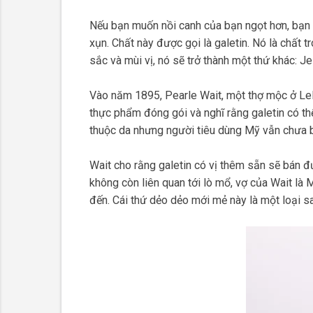
Nếu bạn muốn nồi canh của bạn ngọt hơn, bạn s
xụn. Chất này được gọi là galetin. Nó là chất tr
sắc và mùi vị, nó sẽ trở thành một thứ khác: Jel
Vào năm 1895, Pearle Wait, một thợ mộc ở LeR
thực phẩm đóng gói và nghĩ rằng galetin có t
thuộc da nhưng người tiêu dùng Mỹ vẫn chưa bi
Wait cho rằng galetin có vị thêm sẵn sẽ bán 
không còn liên quan tới lò mổ, vợ của Wait là
đến. Cái thứ dẻo dẻo mới mẻ này là một loại 