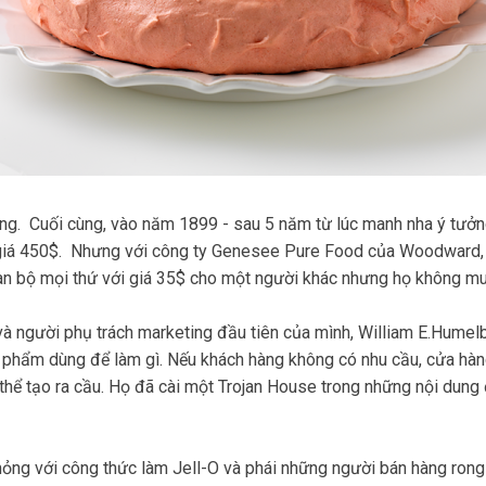
ng. Cuối cùng, vào năm 1899 - sau 5 năm từ lúc manh nha ý tưởng
i giá 450$. Nhưng với công ty Genesee Pure Food của Woodward
àn bộ mọi thứ với giá 35$ cho một người khác nhưng họ không m
 người phụ trách marketing đầu tiên của mình, William E.Humelb
n phẩm dùng để làm gì. Nếu khách hàng không có nhu cầu, cửa hà
 thể tạo ra cầu. Họ đã cài một Trojan House trong những nội dung 
ng với công thức làm Jell-O và phái những người bán hàng rong đ