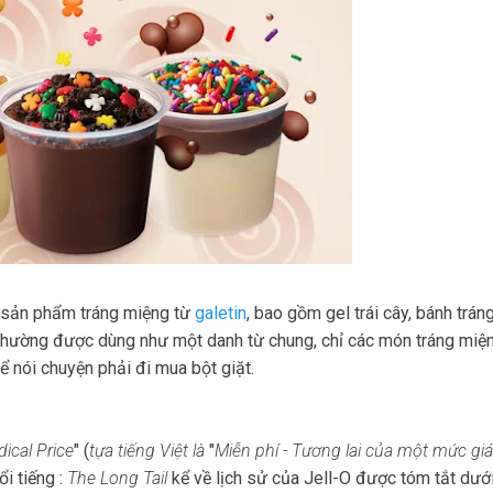
i sản phẩm tráng miệng từ
galetin
, bao gồm gel trái cây, bánh tr
thường được dùng như một danh từ chung, chỉ các món tráng miện
nói chuyện phải đi mua bột giặt.
ical Price
" (
tựa tiếng Việt là
"
Miễn phí - Tương lai của một mức g
i tiếng :
The Long Tail
kể về lịch sử của Jell-O được tóm tắt dưới