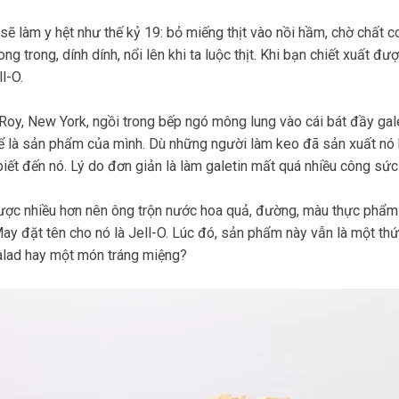
ẽ làm y hệt như thế kỷ 19: bỏ miếng thịt vào nồi hầm, chờ chất c
ong trong, dính dính, nổi lên khi ta luộc thịt. Khi bạn chiết xuất đ
l-O.
oy, New York, ngồi trong bếp ngó mông lung vào cái bát đầy gale
hể là sản phẩm của mình. Dù những người làm keo đã sản xuất nó
ết đến nó. Lý do đơn giản là làm galetin mất quá nhiều công sức 
được nhiều hơn nên ông trộn nước hoa quả, đường, màu thực phẩm 
 May đặt tên cho nó là Jell-O. Lúc đó, sản phẩm này vẫn là một th
salad hay một món tráng miệng?