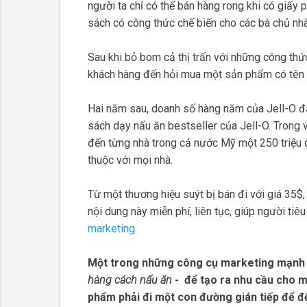
người ta chỉ có thể bán hàng rong khi có giấy
sách có công thức chế biến cho các bà chủ nhà
Sau khi bỏ bom cả thị trấn với những công th
khách hàng đến hỏi mua một sản phẩm có tên là
Hai năm sau, doanh số hàng năm của Jell-O đạt
sách dạy nấu ăn bestseller của Jell-O. Trong 
đến từng nhà trong cả nước Mỹ một 250 triệu q
thuộc với mọi nhà.
Từ một thương hiệu suýt bị bán đi với giá 35$
nội dung này miễn phí, liên tục, giúp người t
marketing.
Một trong những công cụ marketing mạnh n
hàng cách nấu ăn
- để tạo ra nhu cầu cho mộ
phẩm phải đi một con đường gián tiếp để đế