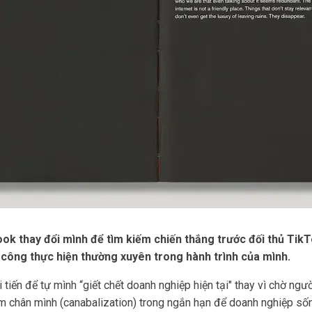
ook thay đổi mình để tìm kiếm chiến thắng trước đối thủ TikT
h công thực hiện thường xuyên trong hành trình của mình.
tiến để tự mình “giết chết doanh nghiệp hiện tại" thay vì chờ ngư
 chân mình (canabalization) trong ngắn hạn để doanh nghiệp sốn