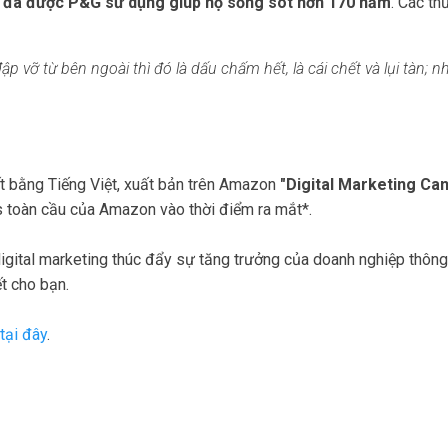
s) đã được P&G sử dụng giúp họ sống sót hơn 170 năm
. Các th
 vỡ từ bên ngoài thì đó là dấu chấm hết, là cái chết và lụi tàn; nh
ết bằng Tiếng Việt, xuất bản trên Amazon
"Digital Marketing Ca
s toàn cầu của Amazon vào thời điểm ra mắt*.
digital marketing thúc đẩy sự tăng trưởng của doanh nghiệp thôn
ết cho bạn.
tại đây
.