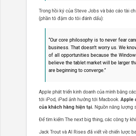
Trong hồi ký của Steve Jobs và báo cáo tài ch
(phần tô đậm do tôi đánh dấu):
“
Our core philosophy is to never fear cann
business. That doesn't worry us. We know
of all opportunities because the Windows 
believe the tablet market will be larger 
are beginning to converge.”
Apple phát triển kinh doanh của mình bằng c
tới iPod, iPad ảnh hưởng tới Macbook.
Apple 
của khách hàng hiện tại.
Nguồn năng lượng sá
Để tìm kiếm The next big thing, các công ty 
Jack Trout và Al Rises đã viết về chiến lược b