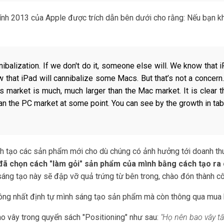
ính 2013 của Apple được trích dẫn bên dưới cho rằng: Nếu bạn kh
ibalization. If we don't do it, someone else will.
We know that i
 that iPad will cannibalize some Macs. But that’s not a concern.
market is much, much larger than the Mac market. It is clear that
than the PC market at some point. You can see by the growth in ta
ách tạo các sản phẩm mới cho dù chúng có ảnh hưởng tới doanh t
đã chọn cách "làm gỏi" sản phẩm của mình bằng cách tạo ra
ng tạo này sẽ đập vỡ quả trứng từ bên trong, chào đón thành côn
không nhất định tự mình sáng tạo sản phẩm mà còn thông qua mua
ao vây trong quyển sách "Positioning" như sau:
"Họ nên bao vây tất