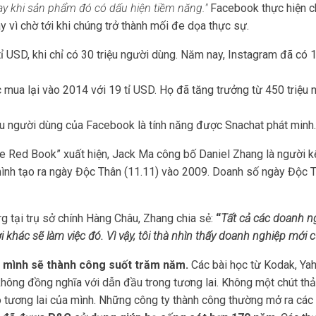
ay khi sản phẩm đó có dấu hiện tiềm năng."
Facebook thực hiện c
y vì chờ tới khi chúng trở thành mối đe dọa thực sự.
ỉ USD, khi chỉ có 30 triệu người dùng. Năm nay, Instagram đã có 
ua lại vào 2014 với 19 tỉ USD. Họ đã tăng trưởng từ 450 triệu ng
ệu người dùng của Facebook là tính năng được Snachat phát minh
e Red Book” xuất hiện, Jack Ma công bố Daniel Zhang là người kế
 mình tạo ra ngày Độc Thân (11.11) vào 2009. Doanh số ngày Độc 
 tại trụ sở chính Hàng Châu, Zhang chia sẻ:
“
Tất cả các doanh n
i khác sẽ làm việc đó. Vì vậy, tôi thà nhìn thấy doanh nghiệp mới
 mình sẽ thành công suốt trăm năm.
Các bài học từ Kodak, Ya
hông đồng nghĩa với dẫn đầu trong tương lai. Không một chút thả
tạo tương lai của mình. Những công ty thành công thường mở ra c