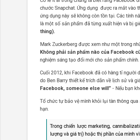
Có lẽ ít ai trong chúng ta biết rằng Facebook
chước Snapchat. Ứng dụng được ra mắt vào thá
ứng dụng này sẽ không còn tồn tại. Các tính n
là một số sản phẩm đã từng xuất hiện và bị giế
thing).
Mark Zuckerberg được xem như một trong những
Không phải sản phẩm nào của Facebook cũng
nghiệm sáng tạo đổi mới cho sản phẩm chính
Cuối 2012, khi Facebook đã có hàng tỉ người d
do Ben Barry thiết kế trích dẫn về lịch sử và g
Facebook, someone else will”
- Nếu bạn kh
Tổ chức tự bảo vệ mình khỏi lụi tàn thông qua
hạn.
Trong chiến lược marketing, cannibaliza
lượng và giá trị) hoặc thị phần của mình v