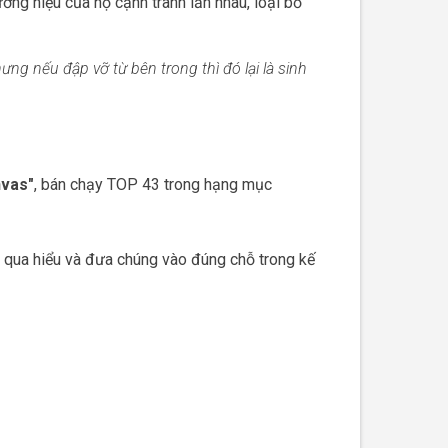
ương hiệu của họ cạnh tranh lẫn nhau, loại bỏ
ưng nếu đập vỡ từ bên trong thì đó lại là sinh
nvas"
, bán chạy TOP 43 trong hạng mục
g qua hiểu và đưa chúng vào đúng chỗ trong kế