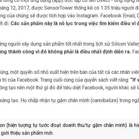
 đã từng có một ứng dụng (app) độc lập có tên Direct - ứng dụng 
ng 12, 2017, được SensorTower thống kê có 1.35 triệu người đã 
ăng của chúng sẽ được tích hợp vào Instagram. Facebook Email, D
t đi.
Các sản phẩm này là nỗ lực trong việc tìm kiếm điều vĩ đ
 người xây dựng sản phẩm tốt nhất trong lịch sử Silicon Valley
 thành công vì đó không phải là điều nhất định diễn ra.
Fa
.
ùng, một quyển sổ nhỏ xuất hiện trên bàn của tất cả các nhân vi
iá trị của Facebook. Trang cuối cùng của quyển sách viết rằng:
“If 
ông tạo nên một thứ gì đó để tiêu diệt Facebook, người khác sẽ 
 sáng tạo. Họ chấp nhận tự gặm chân mình (cannibalize) trong ng
tion (hiện tượng tự tước đoạt doanh thu/tự gặm chân mình) là h
ì giới thiệu sản phẩm mới.