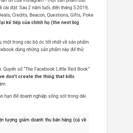
nhắn tin của Instagram - một sản phẩm bắt
cài đặt. Sau 2 năm tuổi, đến tháng 5.2019,
eals, Credits, Beacon, Questions, Gifts, Poke
ại kế tiếp của chính họ (the next big
, một trong các bộ óc tốt nhất về sản phẩm.
cebook dùng những sản phẩm này để thử
ên. Quyển sổ “The Facebook Little Red Book”
we don't create the thing that kills
làm.
ắn hạn để doanh nghiệp sống sót trong dài
iện tượng giảm doanh thu bán hàng (cả về