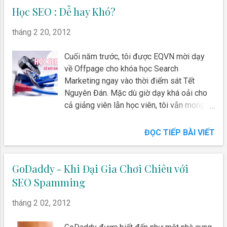
bày " SCUM SEO: Seo Solution for big site
Học SEO : Dễ hay Khó?
" tại Barcamp Saigon 2012 diễn ra tại
tháng 2 20, 2012
FTown, Khu công nghệ cao quận 9.
Cuối năm trước, tôi được EQVN mời dạy
về Offpage cho khóa học Search
Marketing ngay vào thời điểm sát Tết
Nguyên Đán. Mặc dù giờ dạy khá oải cho
cả giảng viên lẫn học viên, tôi vẫn mong
muốn chia sẻ những kinh nghiệm, kiến thức
về mảng này. Bài giảng bạn có thể xem ở
ĐỌC TIẾP BÀI VIẾT
cuối bài viết này nhưng trước hết chúng ta
hãy cùng trả lời câu hỏi học seo dễ hay
khó ?
GoDaddy - Khi Đại Gia Chơi Chiêu với
SEO Spamming
tháng 2 02, 2012