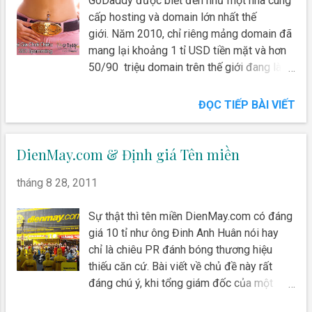
GoDaddy được biết đến như một nhà cung
cấp hosting và domain lớn nhất thế
giới. Năm 2010, chỉ riêng mảng domain đã
mang lại khoảng 1 tỉ USD tiền mặt và hơn
50/90 triệu domain trên thế giới đang là
khách hàng của GoDaddy Vào tháng
12/2011, Joost de Valk phát hiện ra
ĐỌC TIẾP BÀI VIẾT
GoDaddy có sự tăng trưởng về thứ hạng
với các từ khóa liên quan đến hosting. Đầu
tiên, suy đoán là thứ hạng GoDaddy tăng
DienMay.com & Định giá Tên miền
trưởng do yếu tố tên miền. Nhưng sự thật
tháng 8 28, 2011
là các từ khóa khó, không thể có thứ hạng
tốt nếu không có rất nhiều liên kết từ bên
Sự thật thì tên miền DienMay.com có đáng
ngoài, cho dù tên miền mạnh đến đâu đi
giá 10 tỉ như ông Đinh Anh Huân nói hay
nữa. Từ đây, hé lộ vi phạm của GoDaddy
chỉ là chiêu PR đánh bóng thương hiệu
trên diện rộng cũng như đặt ra giới hạn của
thiếu căn cứ. Bài viết về chủ đề này rất
giải thuật xếp hạng.
đáng chú ý, khi tổng giám đốc của một
siêu thị điện máy tại Việt Nam dùng SEO