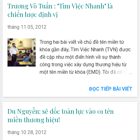
Trương Võ Tuấn : "Tìm Việc Nhanh" là
chiến lược định vị
tháng 11 05, 2012
Trong hai bài viết về chủ đề tên miền từ
khóa gần đây, Tìm Việc Nhanh (TVN) được
đề cập như một điển hình về sự thành
công trong việc xây dựng thương hiệu từ
một tên miền từ khóa (EMD). Tôi đã có dịp
trao đổi với anh Trương Võ Tuấn, CEO của
TimViecNhanh.com để tìm hiểu "nhanh" về
ĐỌC TIẾP BÀI VIẾT
cách chọn lựa tên miền cũng như phương
pháp đầu tư của trường hợp này. Ngoài tên
miền TimViecNhanh.com, Trương Võ Tuấn
Du Nguyễn: sẽ dốc toàn lực vào 01 tên
còn được biết đến như một đại gia về tên
miền thương hiệu!
miền với hơn 10 nghìn tên miền khác nhau,
trong số đó có CongSo.com - sản phẩm
tháng 10 28, 2012
hợp tác chính thức với Google về Google