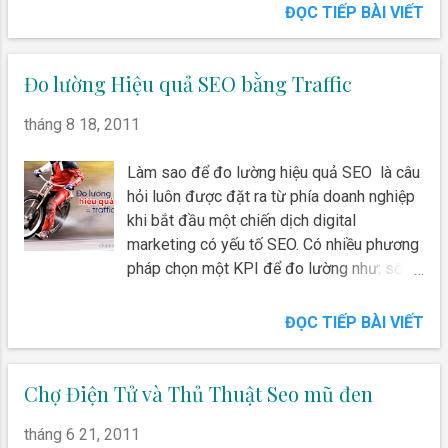
để làm yếu tố chính trong bài PR cho
ĐỌC TIẾP BÀI VIẾT
thương hiệu anh em của Thế Giới Di Động :
"Trong lĩnh vực điện máy, với những lợi thế
về online trong SEO - Search Engine
Đo lường Hiệu quả SEO bằng Traffic
Optimization của tên miền này cùng với
tháng 8 18, 2011
chiến lược tập trung vào bán hàng online
của Dienmay.com thì giá trị tên miền này
Làm sao để đo lường hiệu quả SEO là câu
theo tôi là không dưới 10 tỷ đồng"
hỏi luôn được đặt ra từ phía doanh nghiệp
khi bắt đầu một chiến dịch digital
marketing có yếu tố SEO. Có nhiều phương
pháp chọn một KPI để đo lường như: số
lượng conversion, traffic, keyword ranking
hay thậm chí là doanh số từ kênh trực
ĐỌC TIẾP BÀI VIẾT
tuyến.
Chợ Điện Tử và Thủ Thuật Seo mũ đen
tháng 6 21, 2011