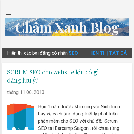
Chuyển đến nội dung chính
Chấm Xanh Blog
Hiển thị các bài đăng có nhãn
SEO
HIỂN THỊ TẤT CẢ
B
à
SCRUM SEO cho website lớn có gì
i
đáng lưu ý?
đ
ă
tháng 11 06, 2013
n
Hơn 1 năm trước, khi cùng với Ninh trình
g
bày về cách ứng dụng triết lý phát triển
phần mềm cho SEO với chủ đề: Scrum
SEO tại Barcamp Saigon , tôi chưa từng