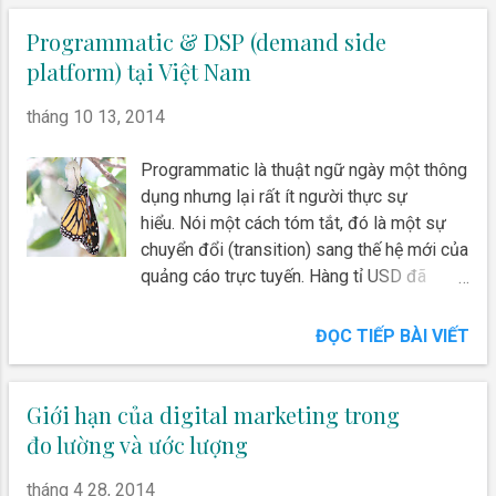
trong thế giới thực.
này vẫn chiếm một vai trò vô cùng quan
trọng vì mức độ hiệu quả của chúng. Với
Programmatic & DSP (demand side
mục tiêu là CPA được đo qua lượng đơn
platform) tại Việt Nam
hàng, lượng CV apply cho mỗi công việc..
hình thức nào thực sự hiệu quả? Google
tháng 10 13, 2014
Display, Remarketing, Contextual hay
Facebook Ad, Facebook Retargeting,
Programmatic là thuật ngữ ngày một thông
Custom Audience, Lookalike Audience?
dụng nhưng lại rất ít người thực sự
Dùng UID có tốt? Thông qua các thống kê
hiểu. Nói một cách tóm tắt, đó là một sự
của cá nhân tôi, trong một ngành cụ thể
chuyển đổi (transition) sang thế hệ mới của
nhất định, những chia sẻ và so sánh về
quảng cáo trực tuyến. Hàng tỉ USD đã
mặt số liệu dưới đây có thể giúp bạn thêm
được đầu tư và đặt cược vào sự chuyển
thông tin và chọn lựa phương thức và kênh
đổi đó. A Butterfly Emerge
ĐỌC TIẾP BÀI VIẾT
phù hợp với yêu cầu doanh nghiệp. Thống
kê dưới đây dựa vào kết quả của
36,764,575 impression của Facebook Ad
Giới hạn của digital marketing trong
và 67,416,142 impression của Google
đo lường và ước lượng
Adword...
tháng 4 28, 2014