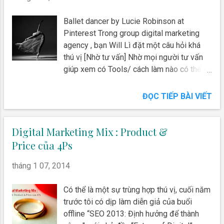
Ballet dancer by Lucie Robinson at
Pinterest Trong group digital marketing
agency , bạn Will Lì đặt một câu hỏi khá
thú vị [Nhờ tư vấn] Nhờ mọi người tư vấn
giúp xem có Tools/ cách làm nào có thể
đo lường được vấn đề này không: - Hiện
mình đang muốn đo lường ra SỐ xem việc
ĐỌC TIẾP BÀI VIẾT
chạy các kênh banner ảnh hưởng ra sao
với FB và GG (và ngược lại). Những người
thấy banner trên website xong khi thấy
Digital Marketing Mix : Product &
Ads trên kênh khác (FB, GG...) thì CTR, CR
Price của 4Ps
tốt hơn như thế nào, thấy bao nhiêu là đủ
tốt... - Phần trên để giúp mình MÔ HÌNH
tháng 1 07, 2014
HÓA lại các kênh Digital để đi đồng loạt
và hiệu quả hơn. Và cái mình cần là cách
Có thể là một sự trùng hợp thú vị, cuối năm
làm sao để đo được con số luôn chứ
trước tôi có dịp làm diễn giả của buổi
không phải chỉ là các mô hình lý thuyết hiện
offline “SEO 2013: Định hưởng để thành