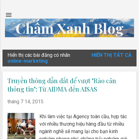
Chuyển đến nội dung chính
Chấm Xanh Blog
Hiển thị các bài đăng có nhãn
HIỂN THỊ TẤT CẢ
B
online-marketing
à
i
Truyền thông dẫn dắt để vượt "Rào cản
đ
thông tin": Từ AIDMA đến AISAS
ă
tháng 7 14, 2015
n
g
Khi làm việc tại Agency toàn cầu, hợp tác
với nhiều thương hiệu hàng đầu từ nhiều
ngành nghề sẽ mang lại cho bạn kinh
nghiệm phong phú, những trải nghiệm giá