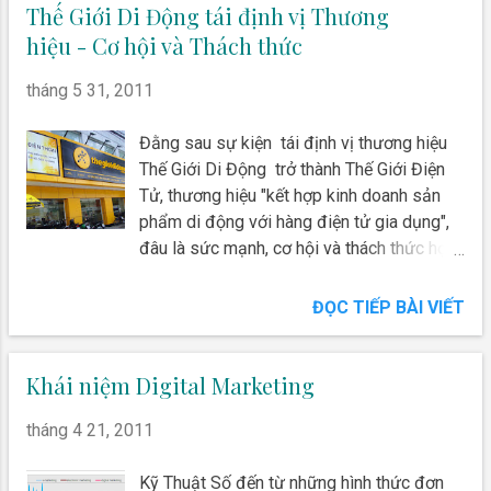
về online trong SEO - Search Engine
Thế Giới Di Động tái định vị Thương
Optimization của tên miền này cùng với
hiệu - Cơ hội và Thách thức
chiến lược tập trung vào bán hàng online
của Dienmay.com thì giá trị tên miền này
tháng 5 31, 2011
theo tôi là không dưới 10 tỷ đồng"
Đằng sau sự kiện tái định vị thương hiệu
Thế Giới Di Động trở thành Thế Giới Điện
Tử, thương hiệu "kết hợp kinh doanh sản
phẩm di động với hàng điện tử gia dụng",
đâu là sức mạnh, cơ hội và thách thức họ
đang gặp phải? Một thương hiệu đạt 6.000
tỉ doanh thu có tái định vị thương hiệu
ĐỌC TIẾP BÀI VIẾT
thành công?
Khái niệm Digital Marketing
tháng 4 21, 2011
Kỹ Thuật Số đến từ những hình thức đơn