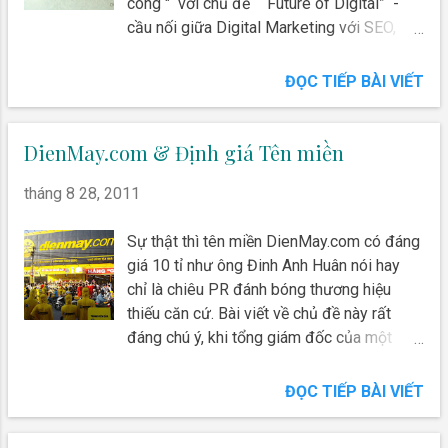
có Để mô hình hóa và tối ưu,chúng ta sẽ
công " với chủ đề “Future of Digital” -
cần rất nhiều dữ liệu nhưng liệu với những
cầu nối giữa Digital Marketing với SEO,
gì hiện có, chúng ta có thể trả lời được
năm nay tôi lại tiếp tục làm cầu nối giữa
không? Đâu là giới hạn của digital
Digital Marketing với cộng đồng IT Leader
ĐỌC TIẾP BÀI VIẾT
marketing trong đo lường và ước lượng?
Club. Tôi trích nội dung đã trình bày về 2
yếu tố căn bản nhất trong Digital
Marketing Mix là Product & Price để giúp
DienMay.com & Định giá Tên miền
các bạn hiểu thêm về digital marketing
tháng 8 28, 2011
cũng như việc vận dụng thực tế 4Ps
trong thế giới digital.
Sự thật thì tên miền DienMay.com có đáng
giá 10 tỉ như ông Đinh Anh Huân nói hay
chỉ là chiêu PR đánh bóng thương hiệu
thiếu căn cứ. Bài viết về chủ đề này rất
đáng chú ý, khi tổng giám đốc của một
siêu thị điện máy tại Việt Nam dùng SEO
để làm yếu tố chính trong bài PR cho
ĐỌC TIẾP BÀI VIẾT
thương hiệu anh em của Thế Giới Di Động :
"Trong lĩnh vực điện máy, với những lợi thế