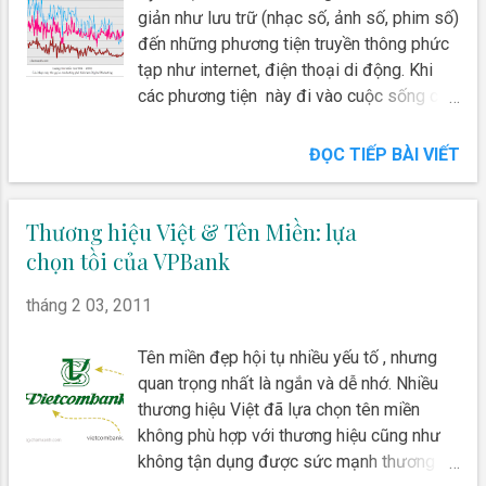
giản như lưu trữ (nhạc số, ảnh số, phim số)
đến những phương tiện truyền thông phức
tạp như internet, điện thoại di động. Khi
các phương tiện này đi vào cuộc sống con
người như một phần không thể thiếu,
Digital Marketing ra đời. Ban đầu, ngành
ĐỌC TIẾP BÀI VIẾT
này được mang tên Electronic Marketing
với những cụm từ quen thuộc như E-
commerce, E-marketing vào những năm
Thương hiệu Việt & Tên Miền: lựa
2004 - 2006 . So sánh số lượng tìm kiếm
chọn tồi của VPBank
của nguời dùng từ Insights for Search
tháng 2 03, 2011
Tên miền đẹp hội tụ nhiều yếu tố , nhưng
quan trọng nhất là ngắn và dễ nhớ. Nhiều
thương hiệu Việt đã lựa chọn tên miền
không phù hợp với thương hiệu cũng như
không tận dụng được sức mạnh thương