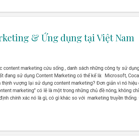
keting & Ứng dụng tại Việt Nam
c content marketing cứu sống , danh sách những công ty sử dụng
hất đang sử dụng Content Marketing có thể kể là: Microsoft, Coc
à thịnh vượng lại sử dụng content marketing? Đơn giản vì nó hiệu 
ontent marketing" có lẽ là một trong những chủ đề nóng, không chỉ
 định chính xác nó là gì, có gì khác so với marketing truyền thố
i hiểu một cách thấu đáo định nghĩa content marketing , cách th