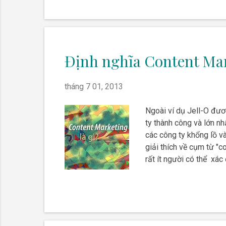
Định nghĩa Content Mar
tháng 7 01, 2013
Ngoài ví dụ Jell-O đươ
ty thành công và lớn n
các công ty khổng lồ v
giải thích về cụm từ "c
rất ít người có thể xác
của mình, chúng ta phả