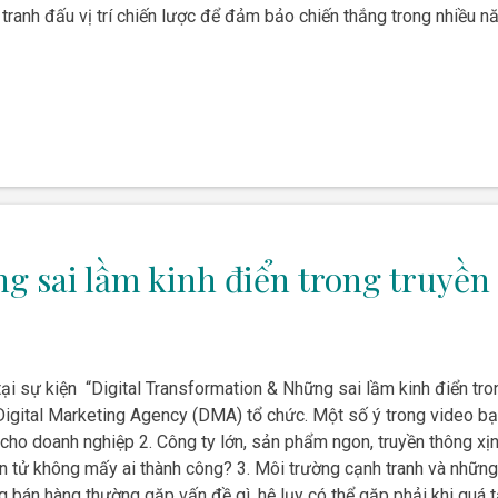
 tranh đấu vị trí chiến lược để đảm bảo chiến thắng trong nhiều n
g sai lầm kinh điển trong truyền 
tại sự kiện “Digital Transformation & Những sai lầm kinh điển tr
Digital Marketing Agency (DMA) tổ chức. Một số ý trong video bạn
l cho doanh nghiệp 2. Công ty lớn, sản phẩm ngon, truyền thông xịn
 tử không mấy ai thành công? 3. Môi trường cạnh tranh và những 
ng bán hàng thường gặp vấn đề gì, hệ lụy có thể gặp phải khi quá