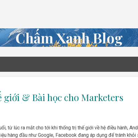
Chuyển đến nội dung chính
Chấm Xanh Blog
 giới & Bài học cho Marketers
i, từ lúc ra mắt cho tới khi thống trị thế giới về hệ điều hành, A
iệu hàng đầu như Google, Facebook đang áp dụng để tránh khỏi sự