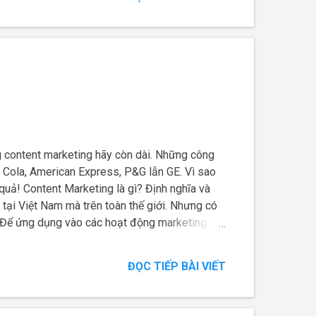
 content marketing hãy còn dài. Những công
a Cola, American Express, P&G lẫn GE. Vì sao
quả! Content Marketing là gì? Định nghĩa và
 tại Việt Nam mà trên toàn thế giới. Nhưng có
ng. Để ứng dụng vào các hoạt động marketing
ức hoạt động và những yếu tố then chốt.
ĐỌC TIẾP BÀI VIẾT