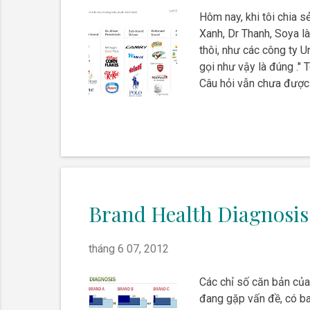
Hôm nay, khi tôi chia s
Xanh, Dr Thanh, Soya là
thôi, như các công ty Un
gọi như vậy là đúng ." T
Câu hỏi vẫn chưa được g
là lý do bạn có bài viế
chắc, thì thương hiệu 
nhiều tài l...
Brand Health Diagnosis
tháng 6 07, 2012
Các chỉ số căn bản của
đang gặp vấn đề, có ba