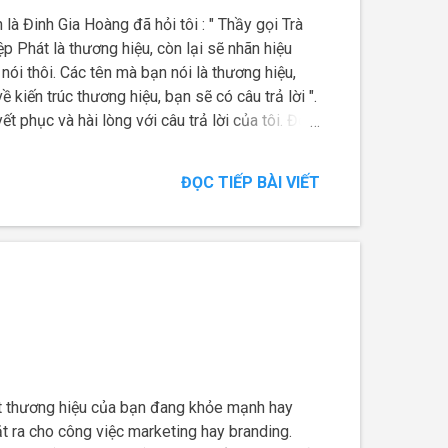
là Đinh Gia Hoàng đã hỏi tôi : " Thầy gọi Trà
ệp Phát là thương hiệu, còn lại sẽ nhãn hiệu
h nói thôi. Các tên mà bạn nói là thương hiệu,
 kiến trúc thương hiệu, bạn sẽ có câu trả lời ".
 phục và hài lòng với câu trả lời của tôi. Đó
ột toà nhà đồ sộ. Thiết kế của nó càng vững
 sụp đổ trên phạm vi hẹp hoặc quy mô hơn. Có
ĐỌC TIẾP BÀI VIẾT
ết thương hiệu của bạn đang khỏe mạnh hay
t ra cho công việc marketing hay branding.