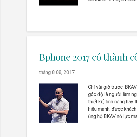
này sang ngày khác. Bạ
Bphone 2017 có thành c
tháng 8 08, 2017
Chỉ vài giờ trước, BKA
góc độ là người làm ngh
thiết kế, tính năng hay
hiệu mạnh, được khách 
ủng hộ BKAV nỗ lực man
dụng, trải nghiệm ngườ
trong rất nhiều hoạt độ