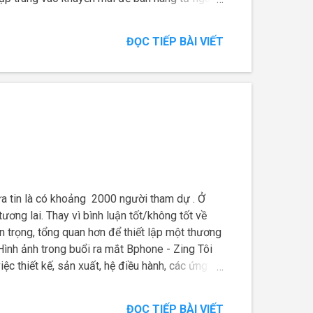
ĐỌC TIẾP BÀI VIẾT
ưa tin là có khoảng 2000 người tham dự . Ở
ơng lai. Thay vì bình luận tốt/không tốt về
n trọng, tổng quan hơn để thiết lập một thương
ình ảnh trong buổi ra mắt Bphone - Zing Tôi
 thiết kế, sản xuất, hệ điều hành, các ứng
cũng làm được. Sự kiện ra mắt chỉ là một phần
lực đó sẽ thành công chứ?
ĐỌC TIẾP BÀI VIẾT