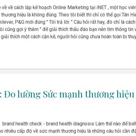
ẻ về về cách lập kế hoạch Online Marketing tại iNET , một học viên 
 thương hiệu là không đúng. Theo tôi biết thì chỉ có thể gọi Tân Hi
ilever, P&G mới đúng " Tôi trả lời: " Câu hỏi rất hay, đó chỉ là các
ôi cũng gợi ý thêm " để giải thích thấu đáo bạn nên tìm thông tin về
iải thích một cách cặn kẽ, người hỏi cũng chưa hoàn toàn bị thuyết
t này. Kiến trúc thương hiệu đóng vai trò như kết cấu, sơ đồ của m
càng phát triển mạnh mẽ, ngược lại nó có thể kéo theo cả một sự
: Đo lường Sức mạnh thương hiệu
 brand health check - brand health diagnosis Làm thế nào để bi
o nhiêu cấp độ về sức mạnh thương hiệu là những câu hỏi cần đặ