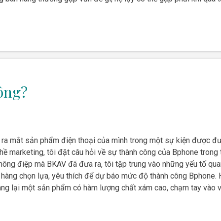
n có thể xem video trực tiếp tại đây:
ông?
V ra mắt sản phẩm điện thoại của mình trong một sự kiện được đ
ề marketing, tôi đặt câu hỏi về sự thành công của Bphone trong tư
 thông điệp mà BKAV đã đưa ra, tôi tập trung vào những yếu tố qua
hàng chọn lựa, yêu thích để dự báo mức độ thành công Bphone. H
g lại một sản phẩm có hàm lượng chất xám cao, chạm tay vào việc
i dùng.. mà không phải công ty sản xuất điện thoại Việt Nam nào 
ng kế tiếp để đưa sản phẩm ra thị trường trong thời gian tới. Nỗ 