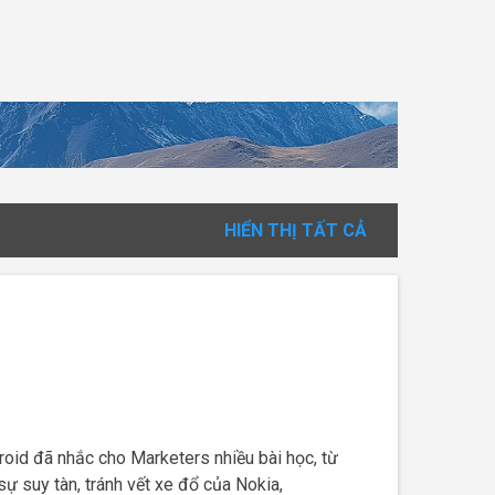
HIỂN THỊ TẤT CẢ
ndroid đã nhắc cho Marketers nhiều bài học, từ
 suy tàn, tránh vết xe đổ của Nokia,