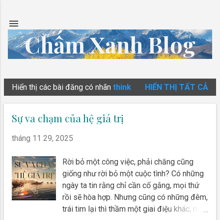
Chuyển đến nội dung chính
Chấm Xanh Blog
Hiển thị các bài đăng có nhãn
think
HIỂN THỊ TẤT CẢ
B
à
Sự va chạm của hệ giá trị
i
đ
tháng 11 29, 2025
ă
n
Rời bỏ một công việc, phải chăng cũng
giống như rời bỏ một cuộc tình? Có những
g
ngày ta tin rằng chỉ cần cố gắng, mọi thứ
rồi sẽ hòa hợp. Nhưng cũng có những đêm,
trái tim lại thì thầm một giai điệu khác, một