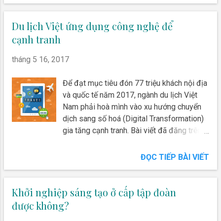
không giới hạn, mê cung rộng lớn… lũ chuột
chiến thắng trong nhiều năm sau đó.
bé nhỏ bỏ biết bao công sức để thoát khỏi
Du lịch Việt ứng dụng công nghệ để
cạm...
cạnh tranh
tháng 5 16, 2017
Để đạt mục tiêu đón 77 triệu khách nội địa
và quốc tế năm 2017, ngành du lịch Việt
Nam phải hoà mình vào xu hướng chuyển
dịch sang số hoá (Digital Transformation)
gia tăng cạnh tranh. Bài viết đã đăng trên
báo Tuổi Trẻ 12/4/2017 . Năm 2016, du
lịch Việt Nam lần đầu tiên đón được hơn
ĐỌC TIẾP BÀI VIẾT
10 triệu khách quốc tế, tăng 26% so với
năm 2015; phục vụ 62 triệu lượt khách nội
địa, tổng thu từ khách du lịch đạt khoảng
Khởi nghiệp sáng tạo ở cấp tập đoàn
400.000 tỷ đồng, tăng 18,6% so với năm
được không?
2015. Ngành Du lịch Việt Nam đặt mục