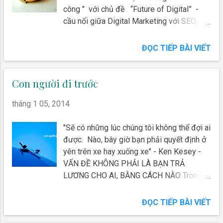
tiền và nguồn lực hơn những công ty khởi
công " với chủ đề “Future of Digital” -
nghiệp (startup) thông thường. Tuy nhiên,
cầu nối giữa Digital Marketing với SEO,
họ cũng có rất nhiều quy trình nội bộ. Các
năm nay tôi lại tiếp tục làm cầu nối giữa
cuộc họp nội bộ và tranh luận qua lại gần
Digital Marketing với cộng đồng IT Leader
ĐỌC TIẾP BÀI VIẾT
như giết chết các ý tưởng ban đầu. Sản
Club. Tôi trích nội dung đã trình bày về 2
phẩm sẽ đáp ứng vô số mong đợi của các
yếu tố căn bản nhất trong Digital
chủ tịch và phó chủ tịch trong các cuộc h...
Marketing Mix là Product & Price để giúp
Con người đi trước
các bạn hiểu thêm về digital marketing
tháng 1 05, 2014
cũng như việc vận dụng thực tế 4Ps
trong thế giới digital.
"Sẽ có những lúc chúng tôi không thể đợi ai
được. Nào, bây giờ bạn phải quyết định ở
yên trên xe hay xuống xe" - Ken Kesey -
VẤN ĐỀ KHÔNG PHẢI LÀ BẠN TRẢ
LƯƠNG CHO AI, BẰNG CÁCH NÀO Trong
quyển sách " Từ tốt đến vĩ đại ", Jim
Collins đã phân tích báo cáo để trả lời câu
ĐỌC TIẾP BÀI VIẾT
hỏi: lương thưởng có phải đã đóng vai trò